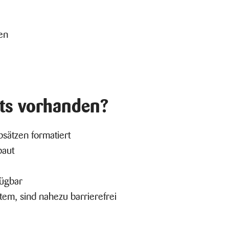
en
its vorhanden?
bsätzen formatiert
baut
fügbar
em, sind nahezu barrierefrei