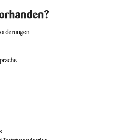
vorhanden?
nforderungen
sprache
s
 Tastaturnavigation