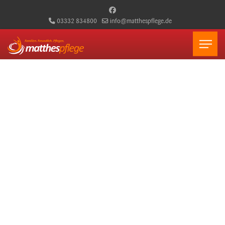
03332 834800
info@matthespflege.de
Herzliche und fachkundige
häusliche Pflege für Ihr
Zuhause
Individuelle Betreuung, Grundpflege, medizinische Versorgung und
Hauswirtschaft für ein selbstbestimmtes Leben zu Hause